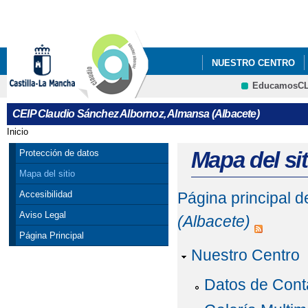
Pa
co
pri
NUESTRO CENTRO
EducamosC
INFÓRMATE
CRFP
CEIP Claudio Sánchez Albornoz, Almansa (Albacete)
RELACIÓN DE VACANT
Inicio
Se encuentra usted aquí
SECUNDARIA OBLIGATO
Mapa del sit
Protección de datos
Mapa del sitio
Accesibilidad
Página principal 
Aviso Legal
(Albacete)
Página Principal
Nuestro Centro
Datos de Cont